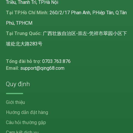
Triều, Thanh Trì, TP.Hà Nội
Tại TP.Hồ Chí Minh:
260/2/17 Phan Anh, P.Hiệp Tân, Q.Tân
Phú, TP.HCM
Tại Trung Quốc:
广西壮族自治区-崇左-凭祥市翠园小区下
坡处北大路283号
Tổng đài hỗ trợ:
0703.763.876
Email:
support@qing68.com
Quy định
Giới thiệu
Hướng dẫn đặt hàng
Câu hỏi thường gặp
Cam kết dịch vụ