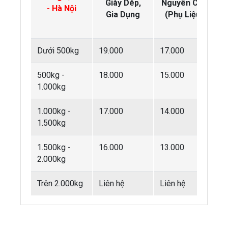
Giày Dép,
Nguyên Cây
- Hà Nội
Gia Dụng
(Phụ Liệu)
(
Dưới 500kg
19.000
17.000
1
500kg -
18.000
15.000
9
1.000kg
1.000kg -
17.000
14.000
8
1.500kg
1.500kg -
16.000
13.000
7
2.000kg
Trên 2.000kg
Liên hệ
Liên hệ
L