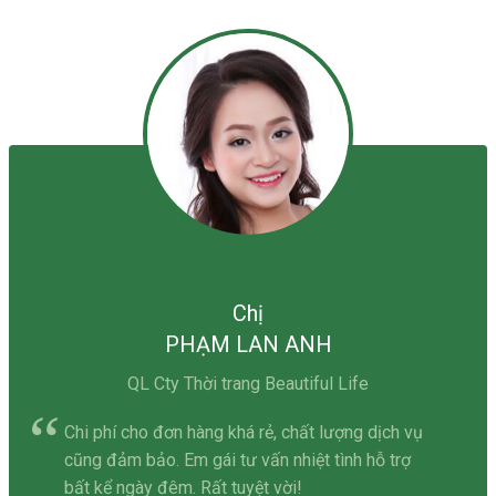
Chị
PHẠM LAN ANH
QL Cty Thời trang Beautiful Life
Chi phí cho đơn hàng khá rẻ, chất lượng dịch vụ
cũng đảm bảo. Em gái tư vấn nhiệt tình hỗ trợ
bất kể ngày đêm. Rất tuyệt vời!