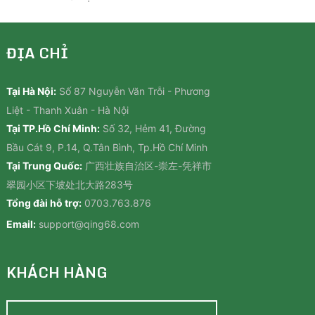
ĐỊA CHỈ
Tại Hà Nội:
Số 87 Nguyễn Văn Trỗi - Phương
Liệt - Thanh Xuân - Hà Nội
Tại TP.Hồ Chí Minh:
Số 32, Hẻm 41, Đường
Bầu Cát 9, P.14, Q.Tân Bình, Tp.Hồ Chí Minh
Tại Trung Quốc:
广西壮族自治区-崇左-凭祥市
翠园小区下坡处北大路283号
Tổng đài hỗ trợ:
0703.763.876
Email:
support@qing68.com
KHÁCH HÀNG