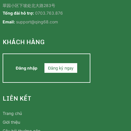
翠园小区下坡处北大路283号
Tổng đài hỗ trợ:
0703.763.876
Email:
support@qing68.com
KHÁCH HÀNG
Đăng ký ngay
Đăng nhập
LIÊN KẾT
Trang chủ
Giới thiệu
Câu hỏi thường gặp