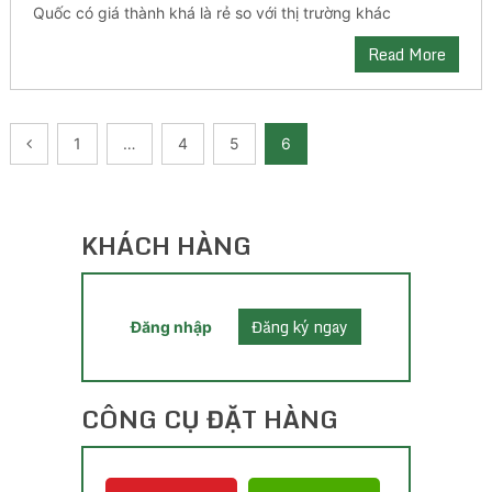
Quốc có giá thành khá là rẻ so với thị trường khác
Read More
Posts
1
…
4
5
6
pagination
KHÁCH HÀNG
Đăng ký ngay
Đăng nhập
CÔNG CỤ ĐẶT HÀNG