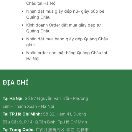
Châu tại Hà Nội
Nhận đặt mua giày dép nữ- giày búp bê
Quảng Châu
Kinh doanh Order đặt mua giày dép từ
Quảng Châu
Nhận đặt mua hàng giày dép Quảng Châu
giá sỉ
Nhận order các mặt hàng Quảng Châu tại
Hà Nội
ĐỊA CHỈ
Tại Hà Nội:
Số 87 Nguyễn Văn Trỗi - Phương
Liệt - Thanh Xuân - Hà Nội
Tại TP.Hồ Chí Minh:
Số 32, Hẻm 41, Đường
Bầu Cát 9, P.14, Q.Tân Bình, Tp.Hồ Chí Minh
Tại Trung Quốc:
广西壮族自治区-崇左-凭祥市