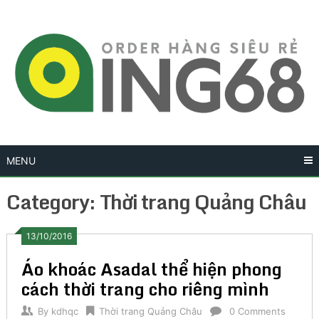
Skip
to
content
MENU
Category:
Thời trang Quảng Châu
13/10/2016
Áo khoác Asadal thể hiện phong
cách thời trang cho riêng mình
By
kdhqc
Thời trang Quảng Châu
0 Comments