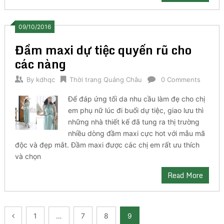
09/10/2016
Đầm maxi dự tiệc quyến rũ cho
các nàng
By
kdhqc
Thời trang Quảng Châu
0 Comments
Để đáp ứng tối da nhu cầu làm đẹ cho chị
em phụ nữ lúc đi buổi dự tiệc, giao lưu thì
những nhà thiết kế đã tung ra thị trường
nhiều dòng đầm maxi cực hot với mẫu mã
độc và đẹp mắt. Đầm maxi được các chị em rất ưu thích
và chọn
Read More
Posts
1
…
7
8
9