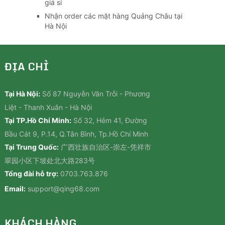
giá sỉ
Nhận order các mặt hàng Quảng Châu tại
Hà Nội
ĐỊA CHỈ
Tại Hà Nội:
Số 87 Nguyễn Văn Trỗi - Phương
Liệt - Thanh Xuân - Hà Nội
Tại TP.Hồ Chí Minh:
Số 32, Hẻm 41, Đường
Bầu Cát 9, P.14, Q.Tân Bình, Tp.Hồ Chí Minh
Tại Trung Quốc:
广西壮族自治区-崇左-凭祥市
翠园小区下坡处北大路283号
Tổng đài hỗ trợ:
0703.763.876
Email:
support@qing68.com
KHÁCH HÀNG