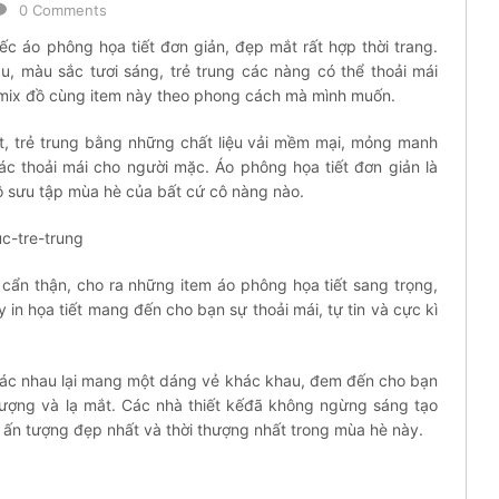
0 Comments
ếc áo phông họa tiết đơn giản, đẹp mắt rất hợp thời trang.
au, màu sắc tươi sáng, trẻ trung các nàng có thể thoải mái
 mix đồ cùng item này theo phong cách mà mình muốn.
t, trẻ trung bằng những chất liệu vải mềm mại, mỏng manh
c thoải mái cho người mặc. Áo phông họa tiết đơn giản là
ộ sưu tập mùa hè của bất cứ cô nàng nào.
, cẩn thận, cho ra những item áo phông họa tiết sang trọng,
in họa tiết mang đến cho bạn sự thoải mái, tự tin và cực kì
hác nhau lại mang một dáng vẻ khác khau, đem đến cho bạn
tượng và lạ mắt. Các nhà thiết kếđã không ngừng sáng tạo
 ấn tượng đẹp nhất và thời thượng nhất trong mùa hè này.