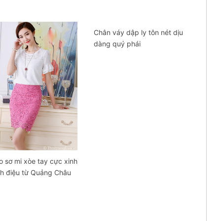
Chân váy dập ly tôn nét dịu
dàng quý phái
o sơ mi xòe tay cực xinh
nh điệu từ Quảng Châu