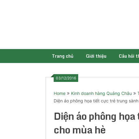
Skip
to
content
Trang chủ
Giới thiệu
Câu hỏi 
03/12/2016
Home
Kinh doanh hàng Quảng Châu
Diện áo phông họa tiết cực trẻ trung sàn
Diện áo phông họa t
cho mùa hè