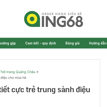
thường gặp
Cam kết – quy định
Bảng giá
Hướng dẫn
Thời trang Quảng Châu
h điệu cho mùa hè
iết cực trẻ trung sành điệu