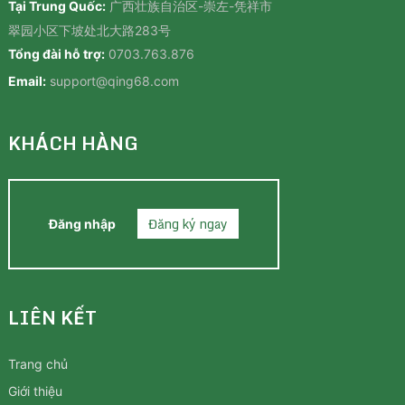
Tại Trung Quốc:
广西壮族自治区-崇左-凭祥市
翠园小区下坡处北大路283号
Tổng đài hỗ trợ:
0703.763.876
Email:
support@qing68.com
KHÁCH HÀNG
Đăng ký ngay
Đăng nhập
LIÊN KẾT
Trang chủ
Giới thiệu