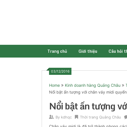
Skip
to
content
Trang chủ
Giới thiệu
Câu hỏi 
03/12/2016
Home
Kinh doanh hàng Quảng Châu
Nổi bật ấn tượng với chân váy midi quyến
Nổi bật ấn tượng vớ
By
kdhqc
Thời trang Quảng Châu
Chân váy midi là đã trở thành phong các