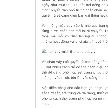
ngày đầu mùa thu, khi tiết trời đông sẽ
một chuyến dạo phố tự tin chắc chắn sẽ 
quyến rũ sẽ càng giúp bạn gái thêm nét x
Với những mẫu váy xếp ly nhỏ các bạn gá
từng bước chân hơn mỗi lại di chuyển. T
thoải mái mỗi khi diện lên người. Khôn
những hoạt động vui chơi giải trí ngoài trời
Với chân váy xoè quyến rũ các nàng có t
… Rất nhiều cách để có thể cách điệu ph
thể dễ dàng phối hợp set trang phục thời
mà bạn yêu thích, tôn lên vóc dáng thon t
Một điểm cộng cho các bạn gái chọn lự
sắc tươi tắn, trẻ trung và đa dạng, thiết
phong cách thời trang phù hợp với mình
midi.