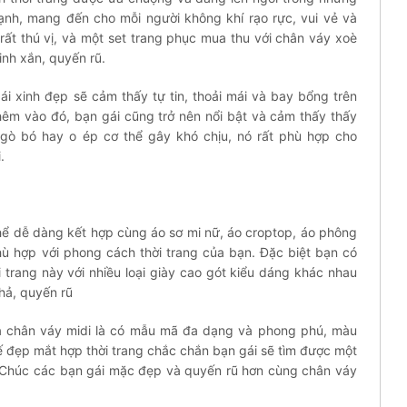
 lạnh, mang đến cho mỗi người không khí rạo rực, vui vẻ và
rất thú vị, và một set trang phục mua thu với chân váy xoè
inh xắn, quyến rũ.
i xinh đẹp sẽ cảm thấy tự tin, thoải mái và bay bổng trên
hêm vào đó, bạn gái cũng trở nên nổi bật và cảm thấy thấy
g gò bó hay o ép cơ thể gây khó chịu, nó rất phù hợp cho
.
hể dễ dàng kết hợp cùng áo sơ mi nữ, áo croptop, áo phông
ù hợp với phong cách thời trang của bạn. Đặc biệt bạn có
 trang này với nhiều loại giày cao gót kiểu dáng khác nhau
hả, quyến rũ
a chân váy midi là có mẫu mã đa dạng và phong phú, màu
 kế đẹp mắt hợp thời trang chắc chắn bạn gái sẽ tìm được một
. Chúc các bạn gái mặc đẹp và quyến rũ hơn cùng chân váy