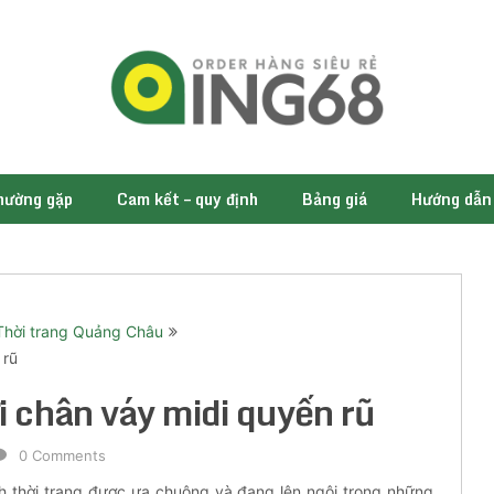
thường gặp
Cam kết – quy định
Bảng giá
Hướng dẫn
Thời trang Quảng Châu
 rũ
i chân váy midi quyến rũ
0 Comments
h thời trang được ưa chuộng và đang lên ngôi trong những