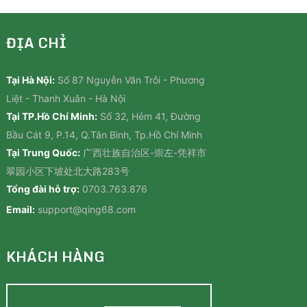
ĐỊA CHỈ
Tại Hà Nội:
Số 87 Nguyễn Văn Trỗi - Phương
Liệt - Thanh Xuân - Hà Nội
Tại TP.Hồ Chí Minh:
Số 32, Hẻm 41, Đường
Bầu Cát 9, P.14, Q.Tân Bình, Tp.Hồ Chí Minh
Tại Trung Quốc:
广西壮族自治区-崇左-凭祥市
翠园小区下坡处北大路283号
Tổng đài hỗ trợ:
0703.763.876
Email:
support@qing68.com
KHÁCH HÀNG