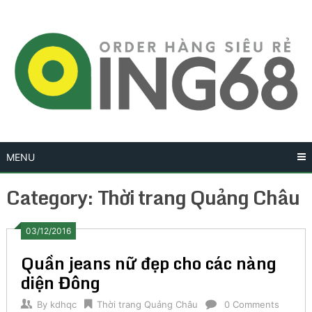
Skip
to
content
MENU
Category:
Thời trang Quảng Châu
03/12/2016
Quần jeans nữ đẹp cho các nàng
diện Đông
By
kdhqc
Thời trang Quảng Châu
0 Comments