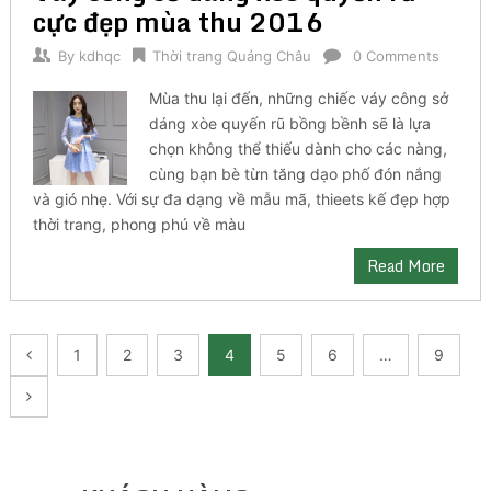
cực đẹp mùa thu 2016
By
kdhqc
Thời trang Quảng Châu
0 Comments
Mùa thu lại đến, những chiếc váy công sở
dáng xòe quyến rũ bồng bềnh sẽ là lựa
chọn không thể thiếu dành cho các nàng,
cùng bạn bè từn tăng dạo phố đón nắng
và gió nhẹ. Với sự đa dạng về mẫu mã, thieets kế đẹp hợp
thời trang, phong phú về màu
Read More
Posts
1
2
3
4
5
6
…
9
pagination