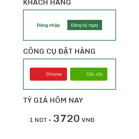
KHÁCH HÀNG
Đăng ký ngay
Đăng nhập
CÔNG CỤ ĐẶT HÀNG
Chrome
Cốc cốc
TỶ GIÁ HÔM NAY
3720
1 NDT =
VNĐ