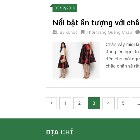
03/12/2016
Nổi bật ấn tượng với ch
By
kdhqc
Thời trang Quảng Châu
Chân váy midi là
đang lên ngôi tr
đến cho mỗi ngườ
chắc chắn sẽ rất 
Posts
1
2
3
4
5
pagination
ĐỊA CHỈ