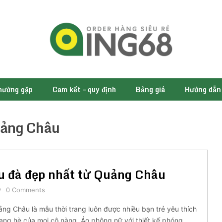
thường gặp
Cam kết – quy định
Bảng giá
Hướng dẫn
uảng Châu
ều đà đẹp nhất từ Quảng Châu
0 Comments
g Châu là mẫu thời trang luôn được nhiều bạn trẻ yêu thích
trang hè của mọi cô nàng. Áo phông nữ với thiết kế phóng