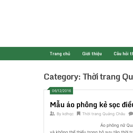
Skip
to
content
Trang chủ
Giới thiệu
Câu hỏi 
Category:
Thời trang Q
06/12/2016
Mẫu áo phông kẻ sọc đi
By
kdhqc
Thời trang Quảng Châu
Áo phông nữ Quản
và không thể thiếu trong bộ sưu tập thời 